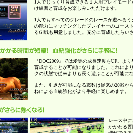
1人でじっくり育成できる１人用プレイモード
け練習と育成をお楽しみいただけます。
1人でもすべてのグレードのレースが遊べるう
の能力にマッチングしたプレイヤーのゴース
るGⅠ戦も用意しました。充分に育成したらい
『DOC2009』では愛馬の成長速度をUP。よ
育成することが可能になりました。これによ
クの状態で従来よりも長く遊ぶことが可能に
また、引退が可能になる戦数は従来の20戦から
ねによる血統強化がより手軽に楽しめます。
レース中に
かかわる要
理解できる