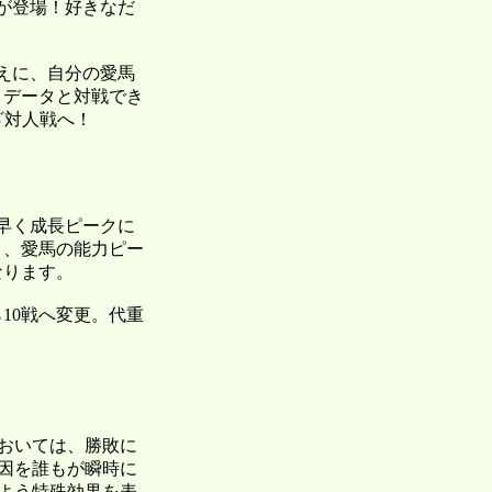
が登場！好きなだ
えに、自分の愛馬
トデータと対戦でき
ざ対人戦へ！
り早く成長ピークに
り、愛馬の能力ピー
なります。
10戦へ変更。代重
おいては、勝敗に
因を誰もが瞬時に
よう特殊効果を表